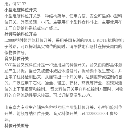
用。例NL32
小型阻旋料位开关
小型阻旋料位开关是一种结构简单、使用方便、安全可靠的小型料
位开关。外表美观，小巧。主要用在小型料仓料斗上。主要使用在
工厂自动给料系统或生产线上。
射频导纳料位开关
L2000型射频导纳料位开关，采用美国专利的NULL-KOTE抗黏附电
子线路，可以探测真实物位的同时，消除黏附和悬挂在探头周围的
假物位信号。
音叉料位开关
ZYC型音叉式料位计是一种通用型的料位开关。音叉由内部晶体激
励产生共振，当音叉被液体或固体浸没时，振动频率发生变化，并
由电子线路检测出来，从而输出一个开关量，达到报警或控制的目
的。广泛应用于石化、冶金、轻工、建材、环保等行业，实现对液
位的上下限报警和控制。 音叉料位开关用在料位控制方面时，对物
料的自然流动性要求较高。可以订制高温型250℃
山东卓力专业生产销售各种型号标准阻旋料位开关、小型阻旋料位
开关、射频导纳料位开关、音叉料位开关, Tel:13280082001 曹经
理。
料位开关型号