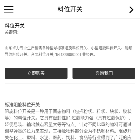
料位开关
料位开关
关键词：
山东卓力专业生产销售各种型号标准阻旋料位开关、小型阻旋料位开关、射频
导纳料位开关、音叉料位开关, Tel:13280082001 曹经理。
立即购买
咨询我们
标准阻旋料位开关
阻旋料位开关是一种用于固态物料（包括粉状、粒状、块状、胶状
等）的料位开关。它具有密封性好,过载能力强（具有过载保护）、
轻便易装、输出触点容量大等等特点。针对不同比重的物料可通过
调整弹簧的拉力来实现，其接触物料部分全为不锈钢材料。阻旋开
关在化工、塑料、水泥、医药、饲料、食品等行业得到了广泛的应